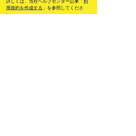
詳しくは、当社ヘルプセンター記事「
利
用規約を作成する
」を参照してくださ
い。
Infinity Spread株式
会社
TEL:
12-3456-7890
info@mysite.com
〒000-0000 東京都新宿区西新宿 0-0-0
プライバシーポリシー
アクセシビリティステートメント
利用規約